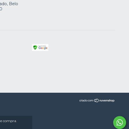
ado, Belo
30
 de compra.