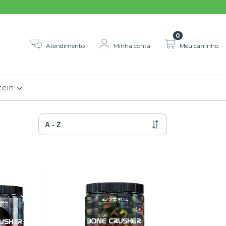
0
Atendimento
Minha conta
Meu carrinho
tein