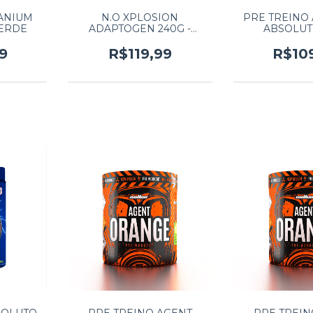
TANIUM
N.O XPLOSION
PRE TREINO
VERDE
ADAPTOGEN 240G -
ABSOLUT 
FRUTAS VERMELHAS
TANGE
9
R$119,99
R$10