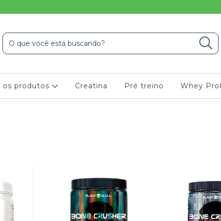
 os produtos
Creatina
Pré treino
Whey Pro