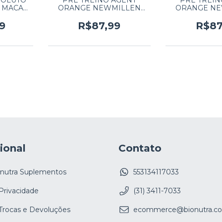
SOLUTO
PRE TREINO AGENT
PRE TREIN
- MACA
ORANGE NEWMILLEN
ORANGE N
250G ABACAXI GENGIBRE
250G LIMAO
9
R$87,99
R$87
cional
Contato
onutra Suplementos
553134117033
 Privacidade
(31) 3411-7033
 Trocas e Devoluções
ecommerce@bionutra.co