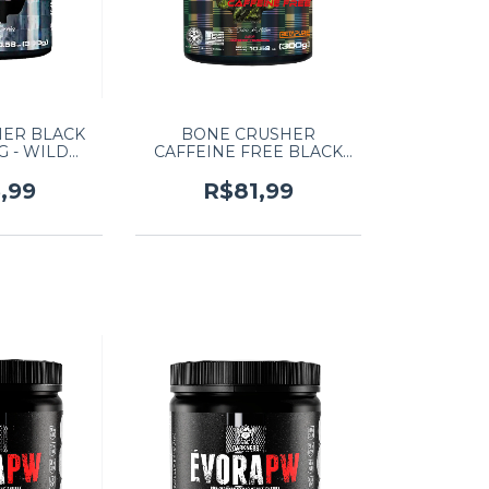
ER BLACK
BONE CRUSHER
G - WILD
CAFFEINE FREE BLACK
PE
SKULL 300G -
FRAMBOESA
,99
R$81,99