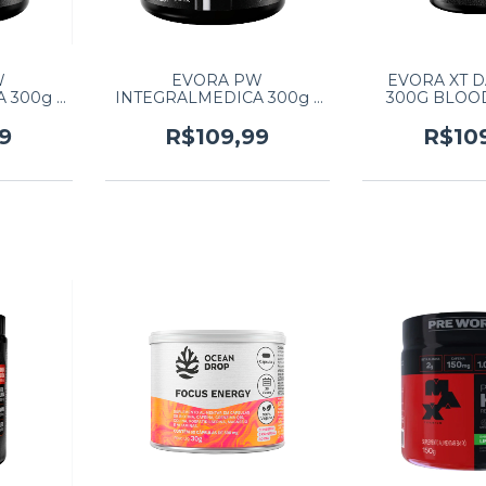
W
EVORA PW
EVORA XT 
 300g -
INTEGRALMEDICA 300g -
300G BLOO
DE
UVA
9
R$109,99
R$10