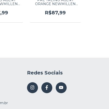
O AGENT
PRE TREINO AGENT
EWMILLEN
ORANGE NEWMILLEN
 HORTELA
250G PINK LEMONADE
,99
R$87,99
Redes Sociais
m.br