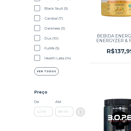
Black Skull (5)
Canibal (7)
Darkness (3)
BEBIDA ENERG
Dux (10)
ENERGYZER & 
TRUE SOURCE 3
Fullife (5)
FRUTAS AMAR
R$137,9
Health Labs (14)
VER TODOS
Preço
De
Até