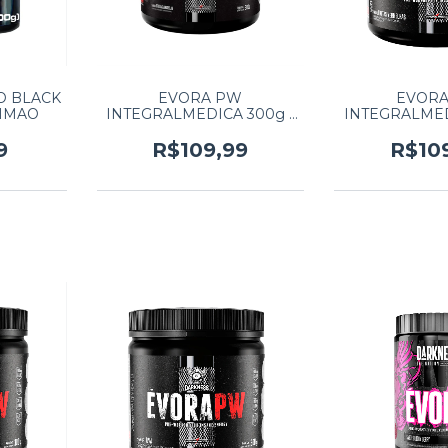
O BLACK
EVORA PW
EVOR
LIMAO
INTEGRALMEDICA 300g -
INTEGRALMED
FRUTAS AMARELAS
FRUTAS VE
9
R$109,99
R$10