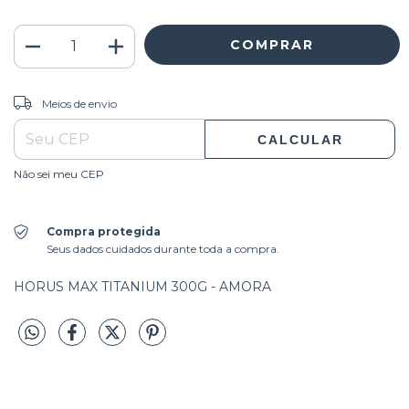
ALTERAR CEP
Entregas para o CEP:
Meios de envio
CALCULAR
Não sei meu CEP
Compra protegida
Seus dados cuidados durante toda a compra.
HORUS MAX TITANIUM 300G - AMORA